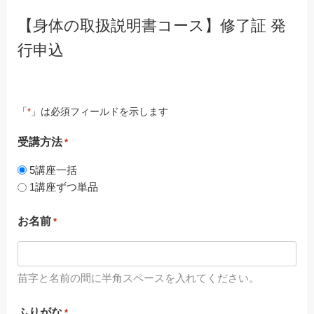
【身体の取扱説明書コース】修了証 発
行申込
「
」は必須フィールドを示します
*
受講方法
*
5講座一括
1講座ずつ単品
お名前
*
苗字と名前の間に半角スペースを入れてください。
ふりがな
*