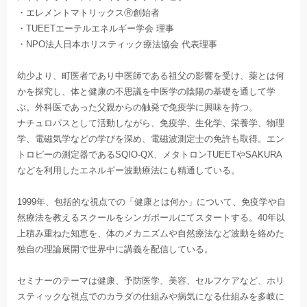
・エレメントマトリックスⓇ創始者
・TUEETエーテルエネルギー学会 理事
・NPO法人日本ホリスティック療法協会 代表理事
幼少より、町医者であり中医師である祖父の影響を受け、薬とは何
かを探究し、体と健康の不思議を中医学の陰陽の基礎を通して学
ぶ。外科医であった父親からの触発で免疫学に興味を持つ。
ナチュロパスとして活動しながら、免疫学、生化学、栄養学、物理
学、電磁気学などの学びを深め、電磁波測定士の免許も取得。エン
トロピーの測定器であるSQIO-QX、メタトロンTUEETやSAKURA
などを利用したエネルギー波動療法にも精通している。
1999年、包括的な視点での「健康とは何か」について、免疫学や自
然療法を教えるスクールをシンガポールにてスタートする。40年以
上積み重ねた知恵を、体のメカニズムや自然療法など波動を絡めた
独自の理論展開で世界中に講義を配信している。
セミナーのテーマは健康、予防医学、美容、セルフケアなど、ホリ
スティックな視点でのカラダの仕組みや病気になる仕組みを多岐に