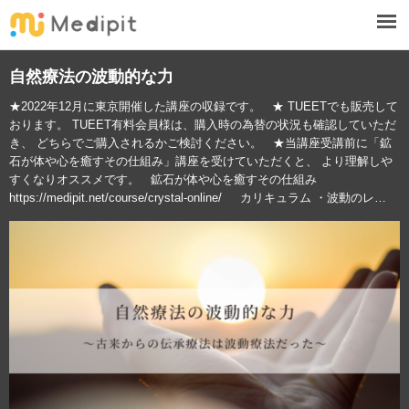
自然療法の波動的な力
★2022年12月に東京開催した講座の収録です。 ★ TUEETでも販売して
おります。 TUEET有料会員様は、購入時の為替の状況も確認していただ
き、 どちらでご購入されるかご検討ください。 ★当講座受講前に「鉱
⽯が体や⼼を癒すその仕組み」講座を受けていただくと、 より理解しや
すくなりオススメです。 鉱⽯が体や⼼を癒すその仕組み
https://medipit.net/course/crystal-online/ カリキュラム ・波動のレ…