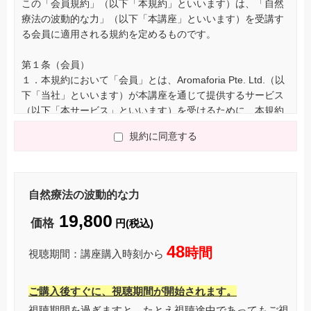
この「会員規約」（以下「本規約」といいます）は、「自然
療法の波動的な力」（以下「本講座」といいます）を受講す
る会員に適用される規約を定めるものです。
第１条（会員）
１．本規約において「会員」とは、Aromaforia Pte. Ltd.（以
下「当社」といいます）が本講座を通じて提供するサービス
（以下「本サービス」といいます）を受けるために、本規約
に同意の上、所定の手続きにより会員登録を申し込み、当社
規約に同意する
が承諾した個人をいいます。
２．会員の有効期間については、別途当社が定めるとおりと
します。
自然療法の波動的な力
第２条（会費）
19,800
１．本サービスの会費は、別途当社が定めるとおりとしま
価格
円(税込)
す。
２．会員は、当社が指定する方法によって、会費を当社に支
48
時間
視聴期間：講座購入時刻から
払うものとします。
３．当社は、会員より支払い済みの会費を、原則として返金
ご購入後すぐに、視聴期間が開始されます。
しないものとします。
視聴期間を過ぎますと、たとえ視聴途中であってもご視