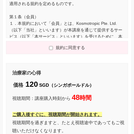
適用される規約を定めるものです。
第１条（会員）
１．本規約において「会員」とは、Kosmotropic Pte. Ltd.
（以下「当社」といいます）が本講座を通じて提供するサー
ビス（以下「本サービス」といいます）を受けるために、本
規約に同意の上、所定の手続きにより会員登録を申し込み、
規約に同意する
当社が承諾した個人をいいます。
２．会員の有効期間については、別途当社が定めるとおりと
します。
治療家の心得
第２条（会費）
120
１．本サービスの会費は、別途当社が定めるとおりとしま
価格
SGD（シンガポールドル）
す。
２．会員は、当社が指定する方法によって、会費を当社に支
48
時間
視聴期間：講座購入時刻から
払うものとします。
３．当社は、会員より支払い済みの会費を、原則として返金
ご購入後すぐに、視聴期間が開始されます。
しないものとします。
視聴期間を過ぎますと、たとえ視聴途中であってもご視
第３条（著作権等）
聴いただけなくなります。