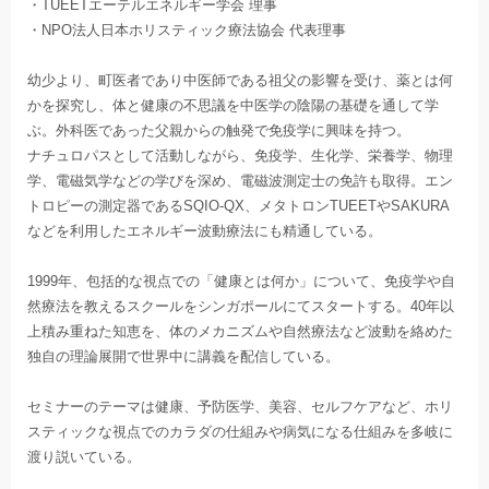
・TUEETエーテルエネルギー学会 理事
・NPO法人日本ホリスティック療法協会 代表理事
幼少より、町医者であり中医師である祖父の影響を受け、薬とは何
かを探究し、体と健康の不思議を中医学の陰陽の基礎を通して学
ぶ。外科医であった父親からの触発で免疫学に興味を持つ。
ナチュロパスとして活動しながら、免疫学、生化学、栄養学、物理
学、電磁気学などの学びを深め、電磁波測定士の免許も取得。エン
トロピーの測定器であるSQIO-QX、メタトロンTUEETやSAKURA
などを利用したエネルギー波動療法にも精通している。
1999年、包括的な視点での「健康とは何か」について、免疫学や自
然療法を教えるスクールをシンガポールにてスタートする。40年以
上積み重ねた知恵を、体のメカニズムや自然療法など波動を絡めた
独自の理論展開で世界中に講義を配信している。
セミナーのテーマは健康、予防医学、美容、セルフケアなど、ホリ
スティックな視点でのカラダの仕組みや病気になる仕組みを多岐に
渡り説いている。